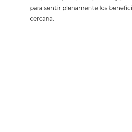
para sentir plenamente los benefici
cercana.
Detalles del curso
En cada sesión de una hora, el inst
armoniosa una secuencia de técnica
torsiones y estiramientos. Las pos
con diferentes niveles de dificultad,
participante descubra progresivame
acompañamiento constante del ins