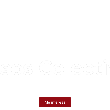
sos Colect
 diseñada en pequeño grupo y guiada por la ener
Me interesa