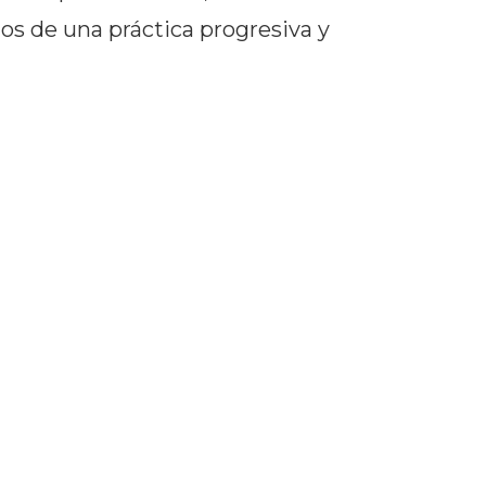
os de una práctica progresiva y
ructor guiará de manera
s de respiración, asanas,
turas y secuencias se presentan
 lo que facilita que cada
nte sus límites con el
tructor.